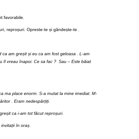
nt favorabile.
turi, reproșuri. Opreste-te și gândește-te .
ed ca am greșit și eu ca am fost geloasa . L-am
eu îl vreau înapoi. Ce sa fac ? Sau – Este băiat
is ca ma place enorm. S-a mutat la mine imediat. M-
 săritor . Eram nedespărțiți.
reșit ca i-am tot făcut reproșuri.
nvitații în oraș.