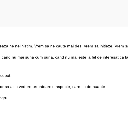
aza ne nelinistim. Vrem sa ne caute mai des. Vrem sa initieze. Vrem 
, cand nu mai suna cum suna, cand nu mai este la fel de interesat ca l
.
nceput.
ajor sa ai in vedere urmatoarele aspecte, care tin de nuante.
egru.