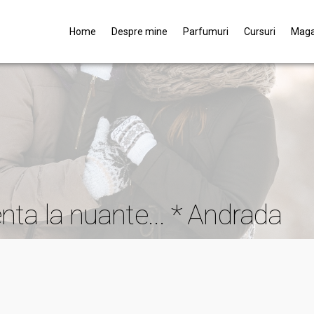
Home
Despre mine
Parfumuri
Cursuri
Maga
tenta la nuante... * Andrada