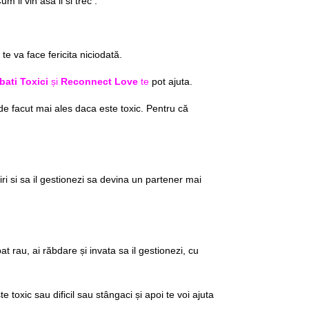
 ii vin asa ii si trec .
te va face fericita niciodată.
bati
Toxici
și
Reconnect Love
te
pot ajuta.
 de facut mai ales daca este toxic. Pentru că
iri si sa il gestionezi sa devina un partener mai
at rau, ai răbdare și invata sa il gestionezi, cu
toxic sau dificil sau stângaci și apoi te voi ajuta