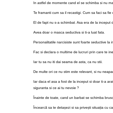
In astfel de momente cand el se schimba si nu mai
Te framanti cum sa il recastigi. Cum sa faci sa fie 
El de fapt nu s-a schimbat. Asa era de la inceput d
Avea doar o masca seductiva si ti-a luat fata.
Personalitatile narcisiste sunt foarte seductive la 
Fac si declara o multime de lucruri prin care te ine
Iar tu sa nu iti dai seama de asta, ca nu stii.
De multe ori ce nu stim este relevant, si nu neapar
Iar daca el asa a fost de la inceput si doar ti-a ara
siguranta si ce ai tu nevoie ?
Înainte de toate, cand un barbat se schimba brusc, 
Încearcă sa te detașezi si sa privești situația cu ca