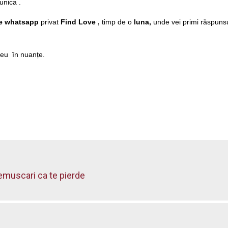
 unica .
e whatsapp
privat
Find Love ,
timp de o
luna,
unde vei primi răspunsuri
reu în nuanțe.
emuscari ca te pierde