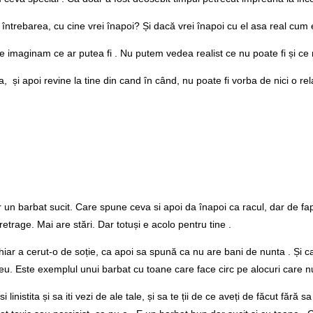
 întrebarea, cu cine vrei înapoi? Și dacă vrei înapoi cu el asa real cum e
imaginam ce ar putea fi . Nu putem vedea realist ce nu poate fi și ce
, și apoi revine la tine din cand în când, nu poate fi vorba de nici o rela
ar un barbat sucit. Care spune ceva si apoi da înapoi ca racul, dar de f
etrage. Mai are stări. Dar totuși e acolo pentru tine .
hiar a cerut-o de soție, ca apoi sa spună ca nu are bani de nunta . Și ca
u. Este exemplul unui barbat cu toane care face circ pe alocuri care n
stita și sa iti vezi de ale tale, și sa te ții de ce aveți de făcut fără sa te 