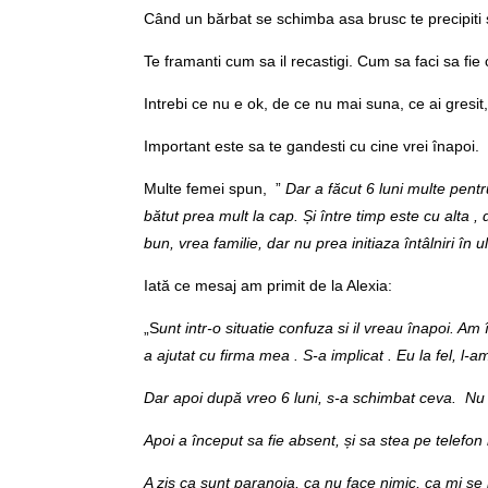
Când un bărbat se schimba asa brusc te precipiti ș
Te framanti cum sa il recastigi. Cum sa faci sa fie c
Intrebi ce nu e ok, de ce nu mai suna, ce ai gresit, 
Important este sa te gandesti cu cine vrei înapoi.
Multe femei spun, ”
Dar a făcut 6 luni multe pent
bătut prea mult la cap. Și între timp este cu alta 
bun, vrea familie, dar nu prea initiaza întâlniri în 
Iată ce mesaj am primit de la Alexia:
„S
unt intr-o situatie confuza si il vreau înapoi. 
a ajutat cu firma mea . S-a implicat . Eu la fel, l-a
Dar apoi după vreo 6 luni, s-a schimbat ceva. Nu 
Apoi a început sa fie absent, și sa stea pe telefon
A zis ca sunt paranoia, ca nu face nimic, ca mi se