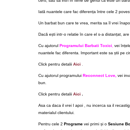
certi, sau sa intri în filme de genul ca este un barb
Iată nuantele care fac diferența între cele 2 povest
Un barbat bun care te vrea, merita sa îl vrei înapoi.
Dacă ești intr-o relatie în care el s-a distanțat, a
Cu ajutorul
Programului Barbati Toxici
,
vei înțe
nuantele fac diferenta. Important este sa știi pe cin
Click pentru detalii
Aici
.
Cu ajutorul programului
Reconnect Love,
vei inv
bun.
Click pentru detalii
Aici
.
Asa ca daca il vrei I apoi , nu incerca sa il recasti
materialul clientului.
Pentru cele 2
Programe
vei primi și o
Sesiune B