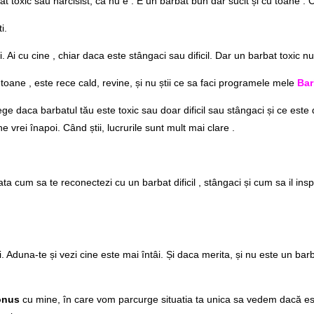
at toxic sau narcisist, ca nu e . E un barbat bun dar sucit și cu toane . Cum
i.
 Ai cu cine , chiar daca este stângaci sau dificil. Dar un barbat toxic nu 
re toane , este rece cald, revine, și nu știi ce sa faci programele mele
Bar
lege daca barbatul tău este toxic sau doar dificil sau stângaci și ce este
e vrei înapoi. Când știi, lucrurile sunt mult mai clare .
ata cum sa te reconectezi cu un barbat dificil , stângaci și cum sa il insp
gi. Aduna-te și vezi cine este mai întâi. Și daca merita, și nu este un barb
onus
cu mine, în care vom parcurge situatia ta unica sa vedem dacă este 