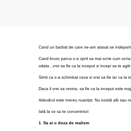
Cand un barbat de care ne-am atasat se indeparte
Cand brusc parca s-a oprit sa mai scrie cum scria
odata , vrei sa fie ca la inceput si incepi sa te agiti
Simti ca s-a schimbat ceva si vrei sa fie iar ca la i
Daca il vrei sa revina, sa fie ca la inceput este m
Adevărul este mereu nuanțat. Nu există alb sau n
Iată la ce sa te concentrezi:
1
.
Sa ai o doza de realism