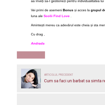
aa înveți sa-I gestionezi pentru individualitatea lui
Vei primi de asemeni
Bonus
și acces la
grupul d
luna ale
Scolii Find Love
.
Amintești mereu ca adevărul este cheia și sta me
Cu drag ,
Andrada
SFATURI RELATII
ARTICOLUL PRECEDENT
Cum sa faci un barbat sa simta r