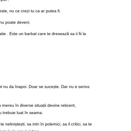
ste, nu ce crezi tu ca ar putea fi.
 nu poate deveni.
tie . Este un barbat care te dresează sa ii fii la
apt nu da înapoi. Doar se sucește. Dar nu e serios
 mereu în diverse situații devine reticent,
u trebuie luat în seama.
neliniștești, sa intri în polemici, sa il critici, sa te