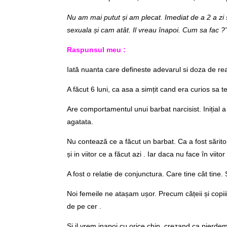
Nu am mai putut și am plecat. Imediat de a 2 a zi 
sexuala și cam atât. Il vreau înapoi. Cum sa fac ?
Raspunsul meu :
Iată nuanta care defineste adevarul si doza de re
A făcut 6 luni, ca asa a simțit cand era curios sa te
Are comportamentul unui barbat narcisist. Inițial a
agatata.
Nu contează ce a făcut un barbat. Ca a fost săritor,
și in viitor ce a făcut azi . Iar daca nu face în viit
A fost o relatie de conjunctura. Care tine cât tine. Si 
Noi femeile ne atașam ușor. Precum cățeii și copii
de pe cer .
Și il vrem inapoi cu orice chip, crezand ca pierde