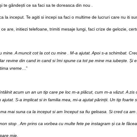
i te gândești ce sa faci sa te doreasca din nou .
a la inceput. Te agiti si incepi sa faci o multime de lucruri care nu iti su
ce are, initiezi telefoane, trimiti mesaje lungi, faci crize de gelozie, cer
ru mine. A muncit cot la cot cu mine . M-a ajutat. Apoi s-a schimbat. Cr
, dar revine din cand in cand si îmi spune ca tot pe mine ma iubește. Și 
ultima vreme
…”
Am întâlnit acum un an un tip care pe loc m-a plăcut, cum m-a văzut. A z
m ajutat. S-a implicat si in familia mea, mi-a ajutat părinții. Un tip foarte
ma mai suna ca la inceput si am început sa fiu geloasa. Si cred ca am g
 non stop . Am prins ca vorbea cu multe fete pe instagram și ca le făcea i
 pare mie.