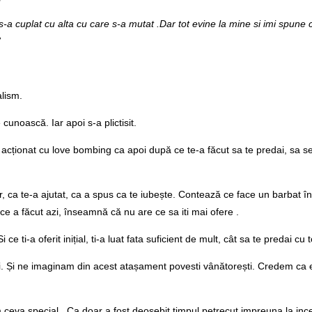
s-a cuplat cu alta cu care s-a mutat .Dar tot evine la mine si imi spun
”
alism.
 cunoască. Iar apoi s-a plictisit.
 acționat cu love bombing ca apoi după ce te-a făcut sa te predai, sa se
 ca te-a ajutat, ca a spus ca te iubește. Contează ce face un barbat în vii
or ce a făcut azi, înseamnă că nu are ce sa iti mai ofere .
ce ti-a oferit inițial, ti-a luat fata suficient de mult, cât sa te predai cu to
i. Și ne imaginam din acest atașament povesti vânătorești. Credem ca el
m ceva special . Ca doar a fost deosebit timpul petrecut impreuna la ince