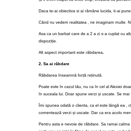
Daca te-ai obiectiva si ai rămâne lucida, ti-ai pune
Când nu vedem realitatea , ne imaginam multe. Ne 
Asa ca un barbat care de a 2 a zi s-a cuplat cu alta
dispoziție.
Alt aspect important este răbdarea
.
2. Sa ai răbdare
Răbdarea înseamnă forță reținută.
Poate este în cazul tău, nu ca în cel al Alexiei do
în suceala lui. Doar spune verzi și uscate. Se mai r
Îmi spunea odată o clienta, ca el este lângă ea , c
comentează verzi și uscate. Dar ca era acolo mere
Pentru asta e nevoie de răbdare. Sa ramai calma si lini