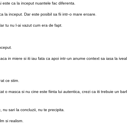
 este ca la inceput nuantele fac diferenta.
ca la inceput. Dar este posibil sa fii intr-o mare eroare.
ar tu nu l-ai vazut cum era de fapt.
inceput.
aca in miere si iti iau fata ca apoi intr-un anume context sa iasa la ivea
at ce stim.
tat o masca si nu cine este fiinta lui autentica, crezi ca iti trebuie un bar
nu sari la concluzii, nu te precipita.
lm si realism.