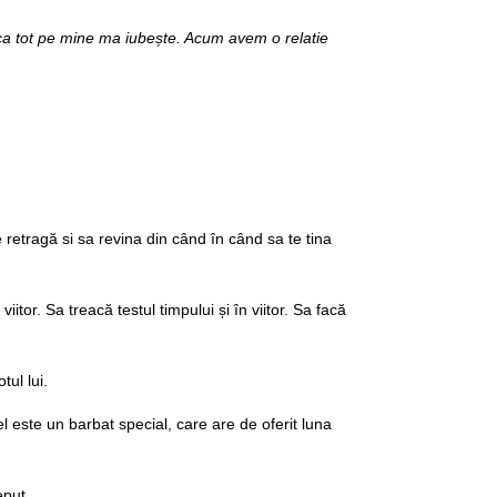
e ca tot pe mine ma iubește. Acum avem o relatie
 retragă si sa revina din când în când sa te tina
tor. Sa treacă testul timpului și în viitor. Sa facă
tul lui.
 este un barbat special, care are de oferit luna
put .