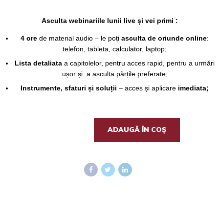
Asculta webinariile lunii live și vei primi :
4 ore
de material audio – le poți
asculta de oriunde online
:
telefon, tableta, calculator, laptop;
Lista detaliata
a capitolelor, pentru acces rapid, pentru a urmări
ușor și a asculta părțile preferate;
Instrumente, sfaturi și soluții
– acces și aplicare
imediata;
ADAUGĂ ÎN COȘ
Cantitate
Scoala
Find
Love
-
webinarii
in
luna