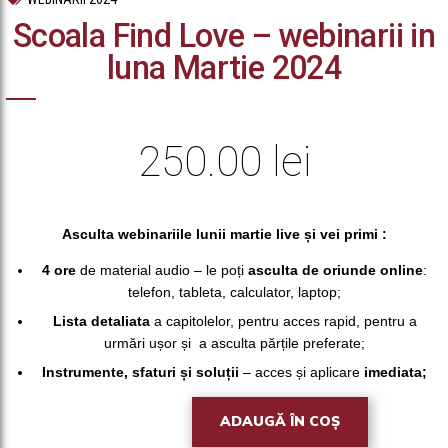
Scoala Find Love – webinarii in
luna Martie 2024
250.00
lei
Asculta webinariile lunii martie live și vei primi :
4 ore
de material audio – le poți
asculta de oriunde online
:
telefon, tableta, calculator, laptop;
Lista detaliata
a capitolelor, pentru acces rapid, pentru a
urmări ușor și a asculta părțile preferate;
Instrumente, sfaturi și soluții
– acces și aplicare
imediata;
ADAUGĂ ÎN COȘ
Cantitate