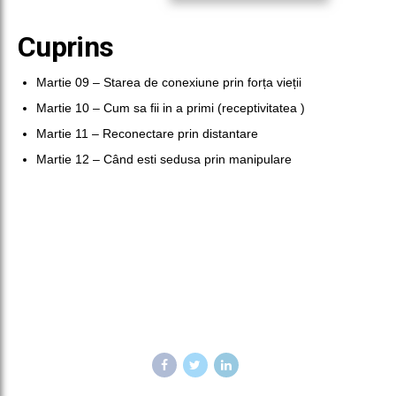
Scoala
Find
Cuprins
Love
-
Martie 09 – Starea de conexiune prin forța vieții
webinarii
in
Martie 10 – Cum sa fii in a primi (receptivitatea )
luna
Martie 11 – Reconectare prin distantare
Martie
Martie 12 – Când esti sedusa prin manipulare
2024