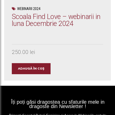
WEBINARII 2024
Scoala Find Love – webinarii in
luna Decembrie 2024
250.00
lei
ADAUGĂ ÎN COȘ
Îți poți găsi dragostea cu sfaturile mele in
dragoste din Newsletter !