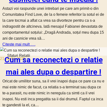
Astazi voi raspunde unei intrebari pe care am primit-o din
Comunitatea Find Love, de la o femeie referitor la sotul ei de
la care tocmai a aflat ca vrea sa divorteze pentru ca s-a
indragostit de altcineva. Iată mesajul Fabianei devastata de
comportamentul soțului: „Dragă Andrada, soțul meu dupa 15
ani de casnicie vrea să…
Citeste mai mult . . .
Sfaturi Relatii
Cum sa reconectezi o relatie
21 martie 2025
mai ales dupa o despartire !
Oricat de umilitor suna, sa il vrei inapoi dupa ce pare ca nu e
mai este nimic de facut, ca relatia s-a terminat sau dupa ce
te-a parasit, nu este nimic in neregula ca simti ca il vrei
inapoi. Nu esti inca pregatita sa ii dai drumul. Faptul ca inca
te gandesti la el, ca…