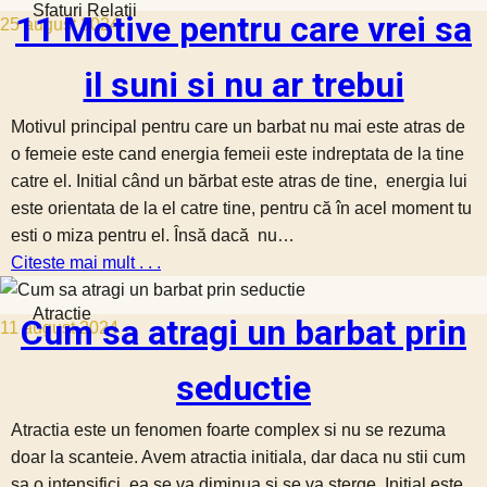
Sfaturi Relatii
11 Motive pentru care vrei sa
25 august 2024
il suni si nu ar trebui
Motivul principal pentru care un barbat nu mai este atras de
o femeie este cand energia femeii este indreptata de la tine
catre el. Initial când un bărbat este atras de tine, energia lui
este orientata de la el catre tine, pentru că în acel moment tu
esti o miza pentru el. Însă dacă nu…
Citeste mai mult . . .
Atractie
Cum sa atragi un barbat prin
11 august 2024
seductie
Atractia este un fenomen foarte complex si nu se rezuma
doar la scanteie. Avem atractia initiala, dar daca nu stii cum
sa o intensifici, ea se va diminua si se va sterge. Initial este