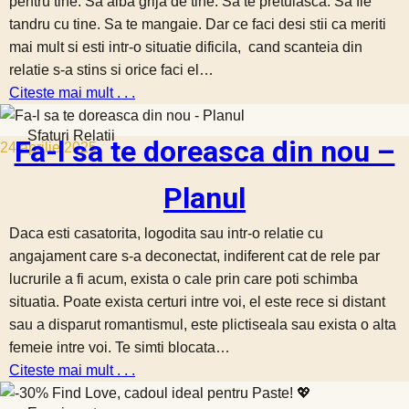
pentru tine. Sa aibă grija de tine. Sa te pretuiasca. Sa fie
tandru cu tine. Sa te mangaie. Dar ce faci desi stii ca meriti
mai mult si esti intr-o situatie dificila, cand scanteia din
relatie s-a stins si orice faci el…
Citeste mai mult . . .
Sfaturi Relatii
Fa-l sa te doreasca din nou –
24 aprilie 2025
Planul
Daca esti casatorita, logodita sau intr-o relatie cu
angajament care s-a deconectat, indiferent cat de rele par
lucrurile a fi acum, exista o cale prin care poti schimba
situatia. Poate exista certuri intre voi, el este rece si distant
sau a disparut romantismul, este plictiseala sau exista o alta
femeie intre voi. Te simti blocata…
Citeste mai mult . . .