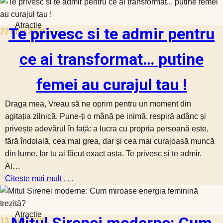
Atractie
Te privesc si te admir pentru
22 iulie 2026
ce ai transformat… putine
femei au curajul tau !
Draga mea, Vreau să ne oprim pentru un moment din
agitația zilnică. Pune-ți o mână pe inimă, respiră adânc și
privește adevărul în față: a lucra cu propria persoană este,
fără îndoială, cea mai grea, dar și cea mai curajoasă muncă
din lume. Iar tu ai făcut exact asta. Te privesc și te admir.
Ai…
Citeste mai mult . . .
Atractie
13 iulie 2026