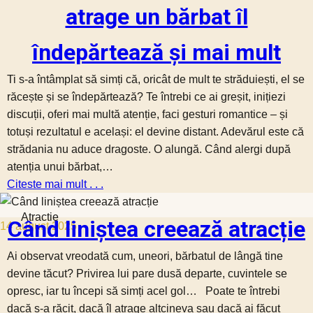
atrage un bărbat îl
îndepărtează și mai mult
Ti s-a întâmplat să simți că, oricât de mult te străduiești, el se
răcește și se îndepărtează? Te întrebi ce ai greșit, inițiezi
discuții, oferi mai multă atenție, faci gesturi romantice – și
totuși rezultatul e același: el devine distant. Adevărul este că
strădania nu aduce dragoste. O alungă. Când alergi după
atenția unui bărbat,…
Citeste mai mult . . .
Atractie
Când liniștea creează atracție
14 august 2025
Ai observat vreodată cum, uneori, bărbatul de lângă tine
devine tăcut? Privirea lui pare dusă departe, cuvintele se
opresc, iar tu începi să simți acel gol… Poate te întrebi
dacă s-a răcit, dacă îl atrage altcineva sau dacă ai făcut