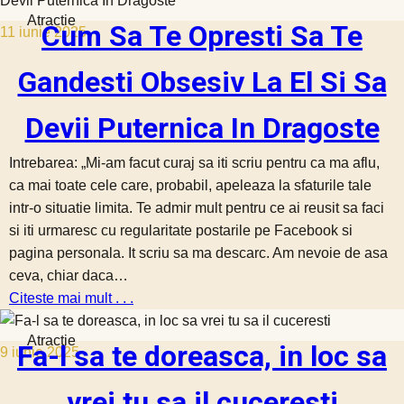
Atractie
Cum Sa Te Opresti Sa Te
11 iunie 2025
Gandesti Obsesiv La El Si Sa
Devii Puternica In Dragoste
Intrebarea: „Mi-am facut curaj sa iti scriu pentru ca ma aflu,
ca mai toate cele care, probabil, apeleaza la sfaturile tale
intr-o situatie limita. Te admir mult pentru ce ai reusit sa faci
si iti urmaresc cu regularitate postarile pe Facebook si
pagina personala. It scriu sa ma descarc. Am nevoie de asa
ceva, chiar daca…
Citeste mai mult . . .
Atractie
Fa-l sa te doreasca, in loc sa
9 iunie 2025
vrei tu sa il cuceresti