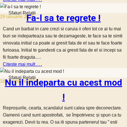
Sfaturi Relatii
Fa-l sa te regrete !
29 ianuarie 2025
Cand un barbat in care crezi si caruia ii oferi tot ce ai tu mai
bun se indeparteaza sau te dezamageste, te face sa te simti
vinovata initial ca poate ai gresit fata de el sau te face foarte
furioasa. Initial te gandesti ca ai gresit fata de el si incepi sa
fii foarte draguta….
Citeste mai mult . . .
Sfaturi Relatii
Nu il indeparta cu acest mod
18 noiembrie 2024
!
Reproșurile, cearta, scandalul sunt calea spre deconectare.
Oamenii cand sunt apostrofati, se împotrivesc și spun ca tu
exagerezi. Devii tu rea. O sa iti spuna partenerul tau ” esti