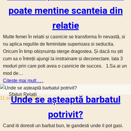
poate mentine scanteia din
relatie
Multe femei în relatii și casnicie se transforma în nevastă, si
nu aplica regulile de feminitate superioara si seductia.
Oricum în timp obișnuința sterge dragostea. Și dacă nu știi
cum sa o întreții ajungi la instrainare și deconectare. Iata 3
moduri prin care poti avea o casnicie de succes. 1.Sa ai un
mod de…
Citeste mai mult . . .
Sfaturi Relatii
Unde se așteaptă barbatul
11 septembrie 2024
potrivit?
Cand iti doresti un barbat bun, te gandesti unde il pot gasi.