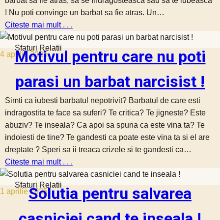
bărbat să fie atras, sa se îndrăgostească sau sa te iubească
! Nu poti convinge un barbat sa fie atras. Un…
Citeste mai mult . . .
Sfaturi Relatii
Motivul pentru care nu poti
4 aprilie 2025
parasi un barbat narcisist !
Simti ca iubesti barbatul nepotrivit? Barbatul de care esti
indragostita te face sa suferi? Te critica? Te jigneste? Este
abuziv? Te inseala? Ca apoi sa spuna ca este vina ta? Te
indoiesti de tine? Te gandesti ca poate este vina ta si el are
dreptate ? Speri sa ii treaca crizele si te gandesti ca…
Citeste mai mult . . .
Sfaturi Relatii
Solutia pentru salvarea
1 aprilie 2025
casniciei cand te inseala !