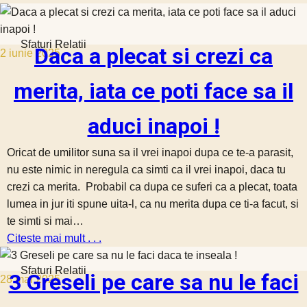
Sfaturi Relatii
Daca a plecat si crezi ca
2 iunie 2025
merita, iata ce poti face sa il
aduci inapoi !
Oricat de umilitor suna sa il vrei inapoi dupa ce te-a parasit,
nu este nimic in neregula ca simti ca il vrei inapoi, daca tu
crezi ca merita. Probabil ca dupa ce suferi ca a plecat, toata
lumea in jur iti spune uita-l, ca nu merita dupa ce ti-a facut, si
te simti si mai…
Citeste mai mult . . .
Sfaturi Relatii
3 Greseli pe care sa nu le faci
28 mai 2025