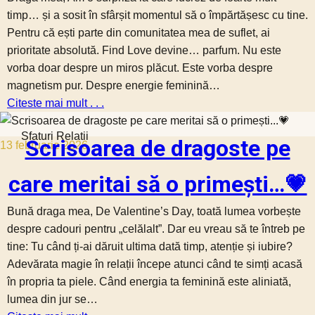
timp… și a sosit în sfârșit momentul să o împărtășesc cu tine.
Pentru că ești parte din comunitatea mea de suflet, ai
prioritate absolută. Find Love devine… parfum. Nu este
vorba doar despre un miros plăcut. Este vorba despre
magnetism pur. Despre energie feminină…
Citeste mai mult . . .
Sfaturi Relatii
Scrisoarea de dragoste pe
13 februarie 2026
care meritai să o primești…💗
Bună draga mea, De Valentine’s Day, toată lumea vorbește
despre cadouri pentru „celălalt”. Dar eu vreau să te întreb pe
tine: Tu când ți-ai dăruit ultima dată timp, atenție și iubire?
Adevărata magie în relații începe atunci când te simți acasă
în propria ta piele. Când energia ta feminină este aliniată,
lumea din jur se…