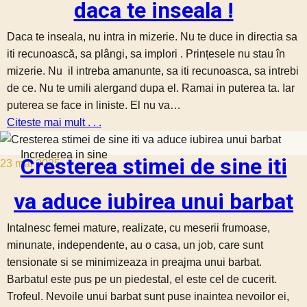
daca te inseala !
Daca te inseala, nu intra in mizerie. Nu te duce in directia sa
iti recunoască, sa plângi, sa implori . Prințesele nu stau în
mizerie. Nu il intreba amanunte, sa iti recunoasca, sa intrebi
de ce. Nu te umili alergand dupa el. Ramai in puterea ta. Iar
puterea se face in liniste. El nu va…
Citeste mai mult . . .
Increderea in sine
Cresterea stimei de sine iti
23 mai 2025
va aduce iubirea unui barbat
Intalnesc femei mature, realizate, cu meserii frumoase,
minunate, independente, au o casa, un job, care sunt
tensionate si se minimizeaza in preajma unui barbat.
Barbatul este pus pe un piedestal, el este cel de cucerit.
Trofeul. Nevoile unui barbat sunt puse inaintea nevoilor ei,