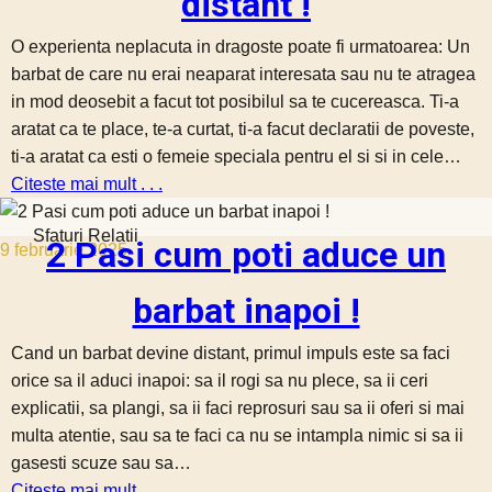
distant !
O experienta neplacuta in dragoste poate fi urmatoarea: Un
barbat de care nu erai neaparat interesata sau nu te atragea
in mod deosebit a facut tot posibilul sa te cucereasca. Ti-a
aratat ca te place, te-a curtat, ti-a facut declaratii de poveste,
ti-a aratat ca esti o femeie speciala pentru el si si in cele…
Citeste mai mult . . .
Sfaturi Relatii
2 Pasi cum poti aduce un
9 februarie 2025
barbat inapoi !
Cand un barbat devine distant, primul impuls este sa faci
orice sa il aduci inapoi: sa il rogi sa nu plece, sa ii ceri
explicatii, sa plangi, sa ii faci reprosuri sau sa ii oferi si mai
multa atentie, sau sa te faci ca nu se intampla nimic si sa ii
gasesti scuze sau sa…
Citeste mai mult . . .