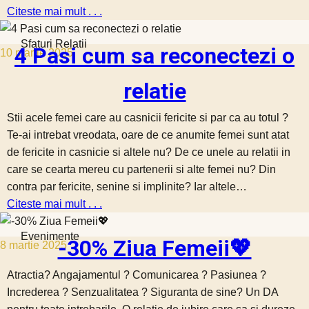
Citeste mai mult . . .
Sfaturi Relatii
4 Pasi cum sa reconectezi o
10 martie 2025
relatie
Stii acele femei care au casnicii fericite si par ca au totul ?
Te-ai intrebat vreodata, oare de ce anumite femei sunt atat
de fericite in casnicie si altele nu? De ce unele au relatii in
care se cearta mereu cu partenerii si alte femei nu? Din
contra par fericite, senine si implinite? Iar altele…
Citeste mai mult . . .
Evenimente
-30% Ziua Femeii💖
8 martie 2025
Atractia? Angajamentul ? Comunicarea ? Pasiunea ?
Increderea ? Senzualitatea ? Siguranta de sine? Un DA