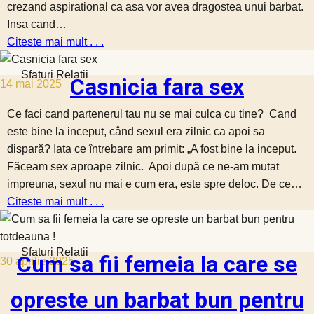
crezand aspirational ca asa vor avea dragostea unui barbat.
Insa cand…
Citeste mai mult . . .
Sfaturi Relatii
Casnicia fara sex
14 mai 2025
Ce faci cand partenerul tau nu se mai culca cu tine? Cand
este bine la inceput, când sexul era zilnic ca apoi sa
dispară? Iata ce întrebare am primit: „A fost bine la inceput.
Făceam sex aproape zilnic. Apoi după ce ne-am mutat
impreuna, sexul nu mai e cum era, este spre deloc. De ce…
Citeste mai mult . . .
Sfaturi Relatii
Cum sa fii femeia la care se
30 aprilie 2025
opreste un barbat bun pentru