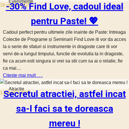
Evenimente
-30% Find Love, cadoul ideal
16 aprilie 2025
pentru Paste! 💖
Cadoul perfect pentru ultimele zile inainte de Paste: Intreaga
Colectie de Programe și Seminarii Find Love iti vor da acces
la o serie de sfaturi si instrumente in dragoste care iti vor
servi de-a lungul timpului, functie de evolutia ta in dragoste,
fie ca acum esti singura si vrei sa stii cum sa ai o relatie, fie
ca mai…
Citeste mai mult . . .
Atractie
Secretul atractiei, astfel incat
12 aprilie 2025
sa-l faci sa te doreasca
mereu !