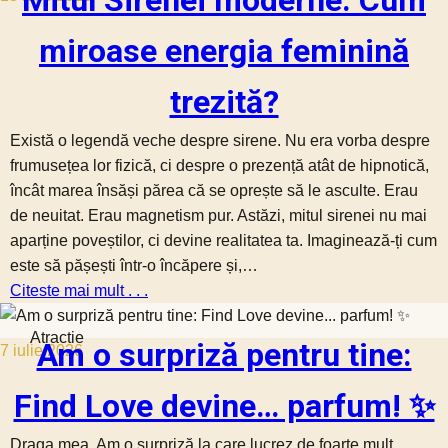
Mitul Sirenei moderne: Cum
miroase energia feminină
trezită?
Există o legendă veche despre sirene. Nu era vorba despre
frumusețea lor fizică, ci despre o prezență atât de hipnotică,
încât marea însăși părea că se oprește să le asculte. Erau
de neuitat. Erau magnetism pur. Astăzi, mitul sirenei nu mai
aparține poveștilor, ci devine realitatea ta. Imaginează-ți cum
este să pășești într-o încăpere și,…
Citeste mai mult . . .
Atractie
Am o surpriză pentru tine:
7 iulie 2026
Find Love devine… parfum! ✨
Draga mea, Am o surpriză la care lucrez de foarte mult