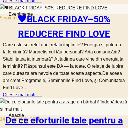
Citeste mai mult . . .
Evenimente
🖤BLACK FRIDAY–50%
5 noiembrie 2025
REDUCERE FIND LOVE
Care este secretul unei relații împlinite? Energia și puterea
ta feminină? Magnetismul tău personal? Arta comunicării?
Stabilitatea ta interioară? Atitudinea care vine din energia ta
feminină? Răspunsul este DA — la toate. O relație de iubire
care dureaza are nevoie de toate aceste aspecte.De aceea
am creat Programele, Seminariile Find Love, și Comunitatea
Find Love…
Citeste mai mult . . .
Atractie
De ce eforturile tale pentru a
14 septembrie 2025