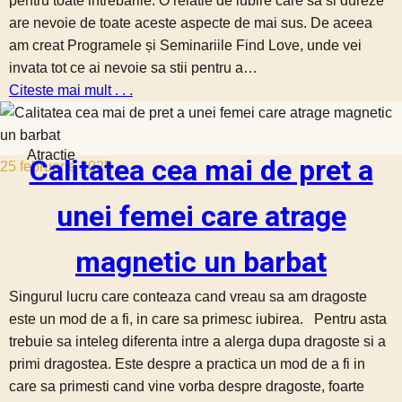
pentru toate intrebarile. O relatie de iubire care sa si dureze
are nevoie de toate aceste aspecte de mai sus. De aceea
am creat Programele și Seminariile Find Love, unde vei
invata tot ce ai nevoie sa stii pentru a…
Citeste mai mult . . .
Atractie
Calitatea cea mai de pret a
25 februarie 2025
unei femei care atrage
magnetic un barbat
Singurul lucru care conteaza cand vreau sa am dragoste
este un mod de a fi, in care sa primesc iubirea. Pentru asta
trebuie sa inteleg diferenta intre a alerga dupa dragoste si a
primi dragostea. Este despre a practica un mod de a fi in
care sa primesti cand vine vorba despre dragoste, foarte