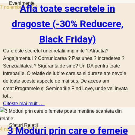
Evenimente
Afla toate secretele in
7 noiembrie 2024
dragoste (-30% Reducere,
Black Friday)
Care este secretul unei relatii implinite ? Atractia?
Angajamentul ? Comunicarea ? Pasiunea ? Increderea ?
Senzualitatea ? Siguranta de sine? Un DA pentru toate
intrebarile. O relatie de iubire care sa si dureze are nevoie
de toate aceste aspecte de mai sus. De aceea am
creat Programele și Seminariile Find Love, unde vei invata
tot…
Citeste mai mult . . .
Sfaturi Relatii
3 Moduri prin care o femeie
4 noiembrie 2024