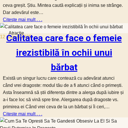
ceva greșit. Știu. Mintea caută explicații și inima se strânge.
Dar adevărul este…
Citeste mai mult . . .
Atractie
Calitatea care face o femeie
12 august 2025
irezistibilă în ochii unui
bărbat
Există un singur lucru care contează cu adevărat atunci
când vrei dragoste: modul tău de a fi atunci când o primești.
Asta înseamnă să știi diferența dintre a alerga după iubire și
a-i face loc să vină spre tine. Alergarea după dragoste vs.
primirea ei Când vrei ceva de la un bărbat și îi ceri,…
Citeste mai mult . . .