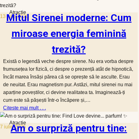
Atractie
Mitul Sirenei moderne: Cum
13 iulie 2026
miroase energia feminină
trezită?
Există o legendă veche despre sirene. Nu era vorba despre
frumusețea lor fizică, ci despre o prezență atât de hipnotică,
încât marea însăși părea că se oprește să le asculte. Erau
de neuitat. Erau magnetism pur. Astăzi, mitul sirenei nu mai
aparține poveștilor, ci devine realitatea ta. Imaginează-ți
cum este să pășești într-o încăpere și,…
Citeste mai mult . . .
Atractie
Am o surpriză pentru tine:
7 iulie 2026