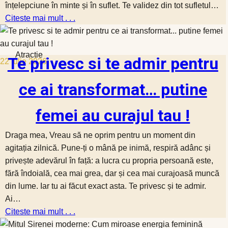
înțelepciune în minte și în suflet. Te validez din tot sufletul…
Citeste mai mult . . .
Atractie
Te privesc si te admir pentru
22 iulie 2026
ce ai transformat… putine
femei au curajul tau !
Draga mea, Vreau să ne oprim pentru un moment din
agitația zilnică. Pune-ți o mână pe inimă, respiră adânc și
privește adevărul în față: a lucra cu propria persoană este,
fără îndoială, cea mai grea, dar și cea mai curajoasă muncă
din lume. Iar tu ai făcut exact asta. Te privesc și te admir.
Ai…
Citeste mai mult . . .