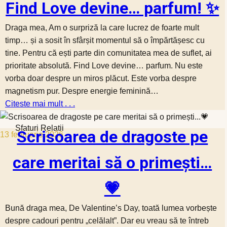
Find Love devine… parfum! ✨
Draga mea, Am o surpriză la care lucrez de foarte mult
timp… și a sosit în sfârșit momentul să o împărtășesc cu
tine. Pentru că ești parte din comunitatea mea de suflet, ai
prioritate absolută. Find Love devine… parfum. Nu este
vorba doar despre un miros plăcut. Este vorba despre
magnetism pur. Despre energie feminină…
Citeste mai mult . . .
Sfaturi Relatii
Scrisoarea de dragoste pe
13 februarie 2026
care meritai să o primești…
💗
Bună draga mea, De Valentine’s Day, toată lumea vorbește
despre cadouri pentru „celălalt”. Dar eu vreau să te întreb