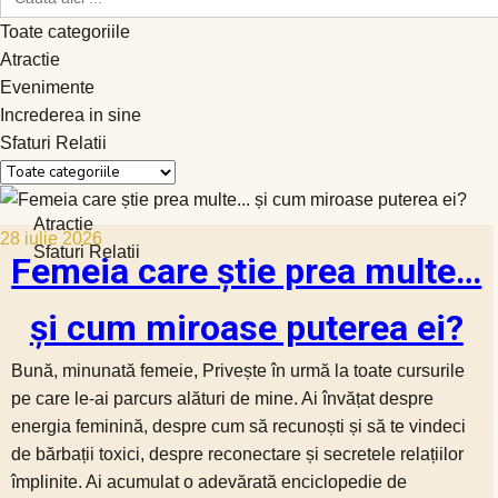
for:
Toate categoriile
Atractie
Evenimente
Increderea in sine
Sfaturi Relatii
Atractie
28 iulie 2026
Sfaturi Relatii
Femeia care știe prea multe…
și cum miroase puterea ei?
Bună, minunată femeie, Privește în urmă la toate cursurile
pe care le-ai parcurs alături de mine. Ai învățat despre
energia feminină, despre cum să recunoști și să te vindeci
de bărbații toxici, despre reconectare și secretele relațiilor
împlinite. Ai acumulat o adevărată enciclopedie de