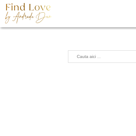
Search
for: