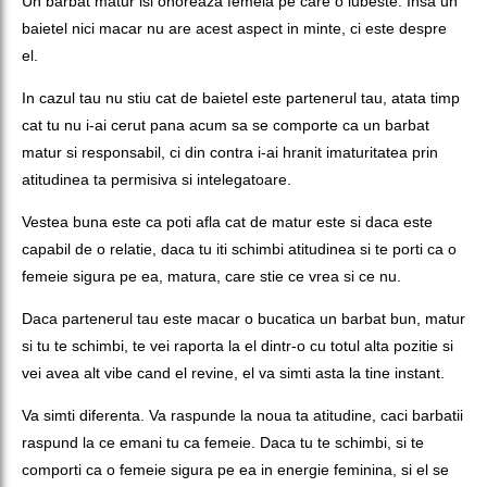
Un barbat matur isi onoreaza femeia pe care o iubeste. Insa un
baietel nici macar nu are acest aspect in minte, ci este despre
el.
In cazul tau nu stiu cat de baietel este partenerul tau, atata timp
cat tu nu i-ai cerut pana acum sa se comporte ca un barbat
matur si responsabil, ci din contra i-ai hranit imaturitatea prin
atitudinea ta permisiva si intelegatoare.
Vestea buna este ca poti afla cat de matur este si daca este
capabil de o relatie, daca tu iti schimbi atitudinea si te porti ca o
femeie sigura pe ea, matura, care stie ce vrea si ce nu.
Daca partenerul tau este macar o bucatica un barbat bun, matur
si tu te schimbi, te vei raporta la el dintr-o cu totul alta pozitie si
vei avea alt vibe cand el revine, el va simti asta la tine instant.
Va simti diferenta. Va raspunde la noua ta atitudine, caci barbatii
raspund la ce emani tu ca femeie. Daca tu te schimbi, si te
comporti ca o femeie sigura pe ea in energie feminina, si el se