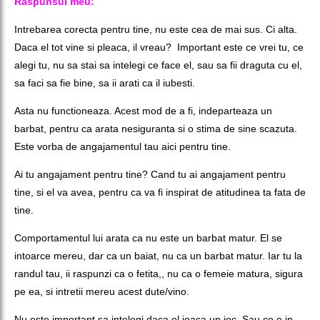
Raspunsul meu:
Intrebarea corecta pentru tine, nu este cea de mai sus. Ci alta.
Daca el tot vine si pleaca, il vreau? Important este ce vrei tu, ce
alegi tu, nu sa stai sa intelegi ce face el, sau sa fii draguta cu el,
sa faci sa fie bine, sa ii arati ca il iubesti.
Asta nu functioneaza. Acest mod de a fi, indeparteaza un
barbat, pentru ca arata nesiguranta si o stima de sine scazuta.
Este vorba de angajamentul tau aici pentru tine.
Ai tu angajament pentru tine? Cand tu ai angajament pentru
tine, si el va avea, pentru ca va fi inspirat de atitudinea ta fata de
tine.
Comportamentul lui arata ca nu este un barbat matur. El se
intoarce mereu, dar ca un baiat, nu ca un barbat matur. Iar tu la
randul tau, ii raspunzi ca o fetita,, nu ca o femeie matura, sigura
pe ea, si intretii mereu acest dute/vino.
Nu este important sa intelegi daca el joaca un joc. Sau ce e in