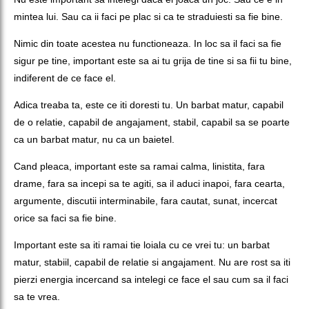
mintea lui. Sau ca ii faci pe plac si ca te straduiesti sa fie bine.
Nimic din toate acestea nu functioneaza. In loc sa il faci sa fie
sigur pe tine, important este sa ai tu grija de tine si sa fii tu bine,
indiferent de ce face el.
Adica treaba ta, este ce iti doresti tu. Un barbat matur, capabil
de o relatie, capabil de angajament, stabil, capabil sa se poarte
ca un barbat matur, nu ca un baietel.
Cand pleaca, important este sa ramai calma, linistita, fara
drame, fara sa incepi sa te agiti, sa il aduci inapoi, fara cearta,
argumente, discutii interminabile, fara cautat, sunat, incercat
orice sa faci sa fie bine.
Important este sa iti ramai tie loiala cu ce vrei tu: un barbat
matur, stabiil, capabil de relatie si angajament. Nu are rost sa iti
pierzi energia incercand sa intelegi ce face el sau cum sa il faci
sa te vrea.