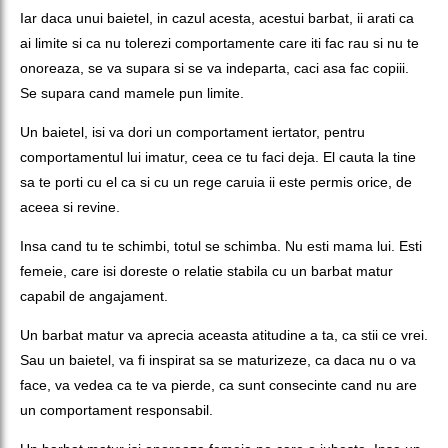
Iar daca unui baietel, in cazul acesta, acestui barbat, ii arati ca
ai limite si ca nu tolerezi comportamente care iti fac rau si nu te
onoreaza, se va supara si se va indeparta, caci asa fac copiii.
Se supara cand mamele pun limite.
Un baietel, isi va dori un comportament iertator, pentru
comportamentul lui imatur, ceea ce tu faci deja. El cauta la tine
sa te porti cu el ca si cu un rege caruia ii este permis orice, de
aceea si revine.
Insa cand tu te schimbi, totul se schimba. Nu esti mama lui. Esti
femeie, care isi doreste o relatie stabila cu un barbat matur
capabil de angajament.
Un barbat matur va aprecia aceasta atitudine a ta, ca stii ce vrei.
Sau un baietel, va fi inspirat sa se maturizeze, ca daca nu o va
face, va vedea ca te va pierde, ca sunt consecinte cand nu are
un comportament responsabil.