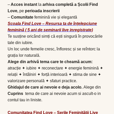
–
Acces instant
la
arhiva completă a Școlii Find
Love,
pe
perioada inscrierii
–
Comunitate
feminină vie și elegantă
Ș
coala Find Love – Resursa ta de în
ț
elepciune
feminin
ă ( 5 ani de seminarii live inregistrate)
Te susține oricând simți că ești singură în provocările
tale din iubire.
Un loc unde femeile cresc, înfloresc și se reîntorc la
grația lor naturală.
Alege din arhivă tema care te cheamă acum:
atracție ✦ iubire ✦ reconectare ✦ energie feminină ✦
relații ✦ întâlniri ✦ forță interioară ✦ stima de sine ✦
valorizare personală ✦ sfaturi practice.
Ghidajul de care ai nevoie e deja acolo.
Alege din
Cuprins
tema de care ai nevoie acum si ascult-o in
contul tau in liniste.
Comunitatea Find Love – Serile Feminității Live