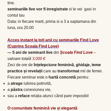
tine.
seminariile live vor fi inregistrate
si le vei gasi in
contul tau
Data: in fiecare marti, prima si a 3 a saptamana din
luna, ora 20.00
Acces instant la toți anii cu seminariile
Find Love
(Cuprins Scoala Find Love)
— 5 ani de seminarii live
din
Ș
coala Find Love
–
valoare totală
3.000 €
Zeci de ore de
înțelepciune feminină, ghidaje, teme
practice și revelații
care au
transformat
mii de femei.
Fiecare seminar este o
hartă concretă
pentru:
a
atrage
iubirea potrivită,
a
păstra
conexiunea vie,
sau a
reface
relația atunci când pare imposibil
O comunitate feminin
ă
vie
ș
i elegant
ă