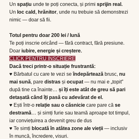
Un
spațiu
unde te poți conecta, și primi
sprijin real.
Un
loc cald, hrănitor
, unde nu trebuie să demonstrezi
nimic — doar să fii.
Totul pentru doar 200 lei / lun
ă
Te poți inscrie oricând — fără contract, fără presiune.
Doar
iubire, energie și creștere.
CLICK PENTRU ÎNSCRIERE
Dac
ă
treci printr-o situa
ț
ie frustrant
ă
:
♥
Bărbatul cu care te vezi se
îndepărtează
brusc,
nu
mai sună
, pare
distras
și
ocupat
— nu mai e „topit”
după tine ca înainte…
și îți este atât de greu să pari
detașată când îți pasă cu adevărat de el.
♥ Ești într-o
relație sau o căsnicie
care pare că
se
destramă
… și simți furie sau teamă aproape tot timpul,
iar conviețuirea a devenit greu de dus
♥ Te simți
blocată în atâtea zone ale vieții
— inclusiv
în muncă, încredere, visuri.