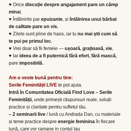
♥ Orice
discuție despre angajament pare un câmp
mina
t.
♥ Întâlnirile par
epuizante
, și
întâlnirea unui bărbat
de calitate pare un vis.
♥ Zilele sunt pline de haos, iar tu
nu mai știi cum să
te pui pe primul loc.
♥ Vrei doar să fii femeie —
ușoară, grațioasă, vie.
♥ Iar
ideea de a fi puternică fără efort, fără mască,
pare
imposibilă.
Am o veste bun
ă
pentru tine:
Serile Feminit
ăț
ii LIVE
te pot ajuta.
Intr
ă
în Comunitatea Oficial
ă
Find Love – Serile
Feminit
ăț
ii,
unde primești răspunsuri reale, soluții
practice și claritate pentru sufletul tău.
– 2 seminarii live
/ lună cu Andrada Dan, cu materiale
și teme practice despre
energie feminina
în fiecare
lună, care vor ramane in contul tau