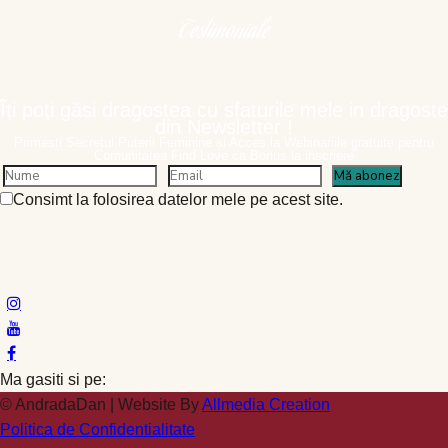
Testimoniale
Îți poți găsi dragostea cu sfaturile mele in dragoste
din Newsletter !
Primesti Secretul Puterii Feminine și Acces la Webinariile gratuite pentru
Comunitatea Find Love ca Bonus la inscriere
Consimt la folosirea datelor mele pe acest site.
Ma gasiti si pe:
© AndradaDan | Website By
Allmedia Creation
Politica de Confidentialitate