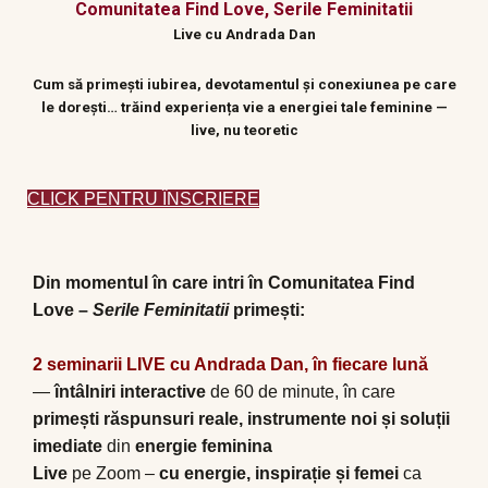
Comunitatea Find Love, Serile Feminitatii
Live cu Andrada Dan
Cum să primești iubirea, devotamentul și conexiunea pe care
le dorești… trăind experiența vie a energiei tale feminine —
live, nu teoretic
CLICK PENTRU ÎNSCRIERE
Din momentul în care intri în Comunitatea Find
Love –
Serile Feminit
atii
prime
ș
ti:
2 seminarii LIVE cu Andrada Dan, în fiecare lun
ă
—
întâlniri interactive
de 60 de minute, în care
primești răspunsuri reale, instrumente noi și soluții
imediate
din
energie feminina
Live
pe Zoom –
cu energie, inspirație și femei
ca