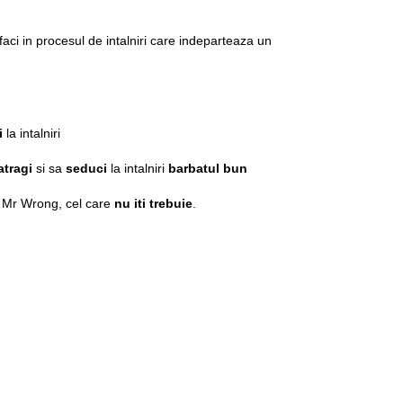
faci in procesul de intalniri care indeparteaza un
i
la intalniri
atragi
si sa
seduci
la intalniri
barbatul bun
t- Mr Wrong, cel care
nu iti trebuie
.