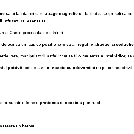
ine
sa ai la intalniri care
atrage magnetic
un barbat si ce greseli sa nu 
il infuzezi cu esenta ta.
a si Cheile procesului de intalniri:
i de aur
sa urmezi, ce
pozitionare
sa ai,
regulile atractiei
si
seductie
pierde vara, manipulatorii, astfel incat sa fii
o maiastra a intalnirilor,
sa
atul
potrivit
, cel de care
ai nevoie cu adevarat
si nu pe cel nepotrivi
ansforma intr-o femeie
pretioasa si speciala
pentru el.
osteste
un barbat .