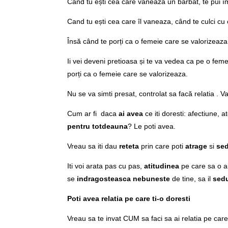
Cand tu ești cea care vaneaza un barbat, te pui împo
Cand tu ești cea care îl vaneaza, când te culci cu 
Însă când te porți ca o femeie care se valorizeaza, 
Ii vei deveni pretioasa și te va vedea ca pe o femei
porți ca o femeie care se valorizeaza.
Nu se va simti presat, controlat sa facă relatia . Va 
Cum ar fi daca
ai avea
ce iti doresti: afectiune, a
pentru totdeauna
? Le poti avea.
Vreau sa iti dau
reteta
prin care poti
atrage
si
se
Iti voi arata pas cu pas,
atitudinea
pe care sa o ai
se
indragosteasca nebuneste
de tine, sa il
sed
Poti avea relatia pe care ti-o doresti
Vreau sa te invat CUM sa faci sa ai relatia pe car