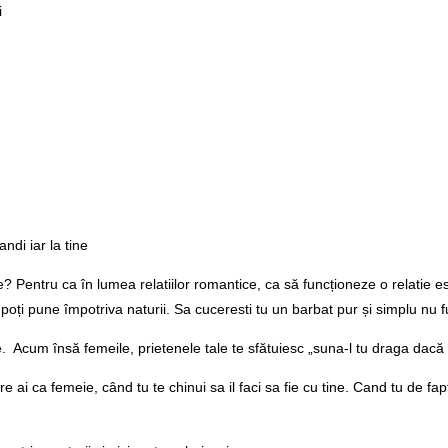
i
ndi iar la tine
? Pentru ca în lumea relatiilor romantice, ca să funcționeze o relatie es
poți pune împotriva naturii. Sa cuceresti tu un barbat pur și simplu nu 
 Acum însă femeile, prietenele tale te sfătuiesc „suna-l tu draga dacă îț
re ai ca femeie, când tu te chinui sa il faci sa fie cu tine. Cand tu de fap