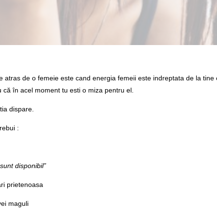
 atras de o femeie este cand energia femeii este indreptata de la tine ca
ru că în acel moment tu esti o miza pentru el.
tia dispare.
rebui :
sunt disponibil”
ari prietenoasa
vei maguli