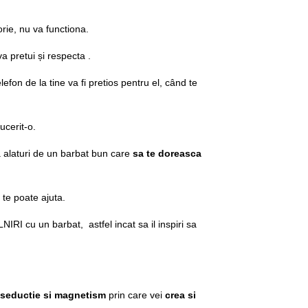
rie, nu va functiona.
a pretui și respecta .
lefon de la tine va fi pretios pentru el, când te
ucerit-o.
ita alaturi de un barbat bun care
sa te doreasca
 te poate ajuta.
NIRI cu un barbat, astfel incat sa il inspiri sa
e seductie si magnetism
prin care vei
crea si