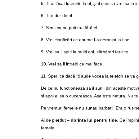
5. Ti-ai lăsat lucrurile la el, și îl suni ca vrei sa le ie
6. Ti-e dor de el
7. Simti ca nu poti trai fără el
8. Vrei clarificări ce anume l-a deranjat la tine
9. Vrei sa ii spui la mulți ani, sărbători fericite
10. Vrei sa il intrebi ce mai face
11. Speri ca dacă îți aude vocea la telefon se va ga
De ce nu funcționează sa il suni, din aceste motive
și apoi el sa o cucereasca. Asa este natura. Nu te 
Pe vremuri femeile nu sunau barbatii. Era o rușine.
Ai de pierdut –
dorinta lui pentru tine
. Ce împlini
femeie.