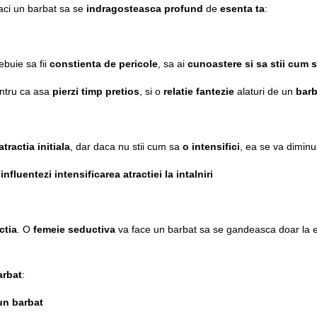
faci un barbat sa se
indragosteasca profund
de
esenta ta
:
ebuie sa fii
constienta de pericole
, sa ai
cunoastere si sa stii cum st
entru ca asa
pierzi timp pretios
, si o
relatie fantezie
alaturi de un
bar
atractia initiala
, dar daca nu stii cum sa
o intensifici
, ea se va diminu
a
influentezi intensificarea atractiei la intalniri
ctia
. O
femeie seductiva
va face un barbat sa se gandeasca doar la ea 
arbat
:
un barbat