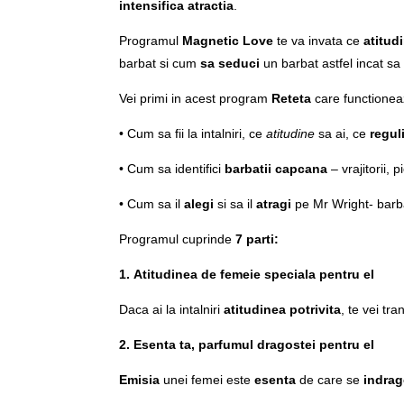
intensifica atractia
.
Programul
Magnetic Love
te va invata ce
atitud
barbat si cum
sa seduci
un barbat astfel incat sa
Vei primi in acest program
Reteta
care functioneaz
• Cum sa fii la intalniri, ce
atitudine
sa ai, ce
regul
• Cum sa identifici
barbatii capcana
– vrajitorii, 
• Cum sa il
alegi
si sa il
atragi
pe Mr Wright- barb
Programul cuprinde
7 parti:
1.
Atitudinea de femeie speciala pentru el
Daca ai la intalniri
atitudinea potrivita
, te vei tr
2. Esenta ta, parfumul dragostei pentru el
Emisia
unei femei este
esenta
de care se
indrag