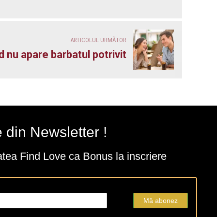
ARTICOLUL URMĂTOR
 nu apare barbatul potrivit
e din Newsletter !
atea Find Love ca Bonus la inscriere