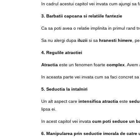
In cadrul acestui capitol vei invata cum ajungi sa 
3. Barbatii capcana si relatiile fantezie
Ca sa poti avea o relatie implinita in primul rand tr
Sa nu alergi dupa
iluzii
si sa
hranesti himere
, p
4. Regulile atractiei
Atractia
este un fenomen foarte
complex
. Avem
In aceasta parte vei invata cum sa faci concret s
5. Seductia la intalniri
Un alt aspect care
intensifica atractia
este
sedu
lipsa ei.
In acest capitol vei invata
cum poti seduce un b
6.
Manipularea prin seductie imorala de catre 