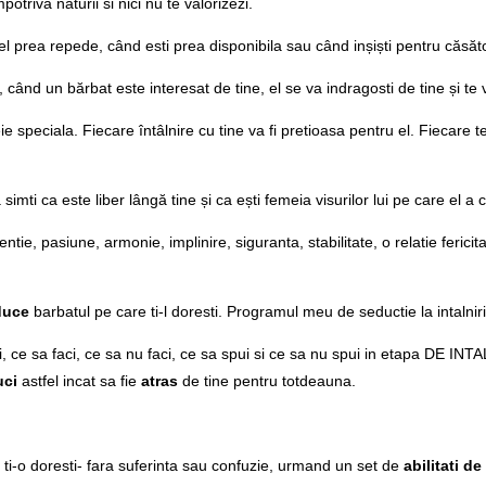
triva naturii si nici nu te valorizezi.
el prea repede, când esti prea disponibila sau când inșiști pentru căsăto
când un bărbat este interesat de tine, el se va indragosti de tine și te v
e speciala. Fiecare întâlnire cu tine va fi pretioasa pentru el. Fiecare te
simti ca este liber lângă tine și ca ești femeia visurilor lui pe care el a c
tentie, pasiune, armonie, implinire, siguranta, stabilitate, o relatie feric
duce
barbatul pe care ti-l doresti. Programul meu de seductie la intalniri
, ce sa faci, ce sa nu faci, ce sa spui si ce sa nu spui in etapa DE INTAL
uci
astfel incat sa fie
atras
de tine pentru totdeauna.
e ti-o doresti- fara suferinta sau confuzie, urmand un set de
abilitati d