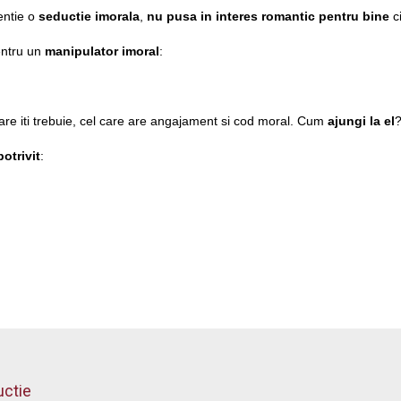
tentie o
seductie imorala
,
nu pusa in interes romantic pentru bine
ci
ntru un
manipulator imoral
:
care iti trebuie, cel care are angajament si cod moral. Cum
ajungi la el
potrivit
:
uctie