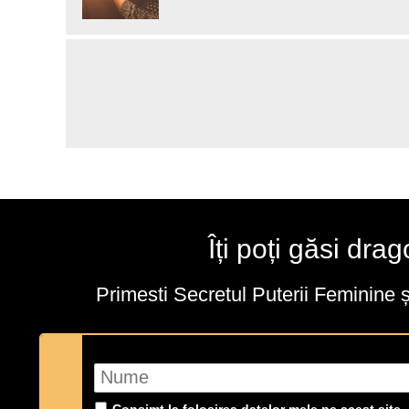
Îți poți găsi dra
Primesti Secretul Puterii Feminine 
Consimt la folosirea datelor mele pe acest site.