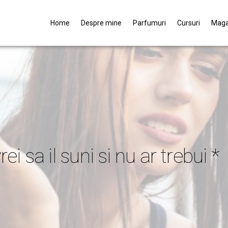
Home
Despre mine
Parfumuri
Cursuri
Maga
i sa il suni si nu ar trebui *