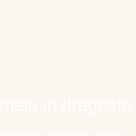
ecembrie 2022
e mele in dragoste
inariile gratuite pentru