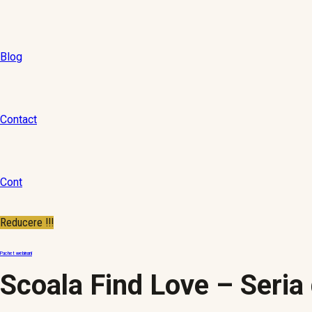
Blog
Contact
Cont
Reducere !!!
Pachet webinarii
Scoala Find Love – Seria