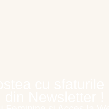
nd Love – Iunie 2020 – D
arii 2023
gostea cu sfaturil
din Newsletter !
ii Feminine și Acces la Web