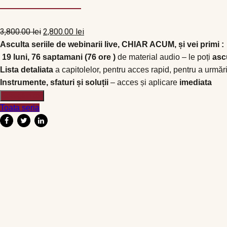
Prețul
Prețul
3,800.00
lei
2,800.00
lei
inițial
curent
Asculta seriile de webinarii live, CHIAR ACUM, și vei primi :
a
este:
19 luni
, 76 saptamani (76 ore )
de material audio – le poți
asc
fost:
2,800.00 lei.
Lista detaliata
a capitolelor, pentru acces rapid, pentru a urmări 
3,800.00 lei.
Instrumente, sfaturi și soluții
– acces și aplicare
imediata
Cantitate
Adaugă în coș
Scoala
Toata seria
Find
Love
-
Reducere !!!
Seria
de
Pachet webinarii
webinarii
Scoala Find Love – Pache
Iunie
2020
Prețul
Prețul
Adaugă în coș
15,000.00
lei
4,750.00
lei
-