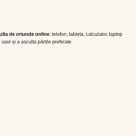
ulta de oriunde online
: telefon, tableta, calculator, laptop
ușor și a asculta părțile preferate
t toate Webinariile