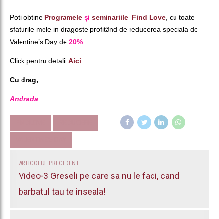
Poti obtine
Programele
și
seminariile Find Love
, cu toate
sfaturile mele in dragoste profitând de reducerea speciala de
Valentine’s Day de
20%
.
Click pentru detalii
Aici
.
Cu drag,
Andrada
FINDLOVE
REDUCERE
VALENTINE'S DAY
ARTICOLUL PRECEDENT
Video-3 Greseli pe care sa nu le faci, cand
barbatul tau te inseala!