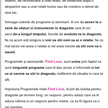
intalniri, de reconectare a unei relatii, de vindecare dupa o
despartire sau a unei relatii toxice sau de crestere a stimei de
sine etc.
Intreaga colectie de programe și seminarii iti vor da
acces la o
serie de sfaturi si instrumente in dragoste
care iti vor
servi
de-a lungul timpului
, functie de
evolutia ta in dragoste
,
fie ca acum esti singura si
vrei sa stii cum sa ai o relatie
, fie ca
mai tarziu vei avea o relatie si vei avea nevoie
sa stii cum sa o
mentii
.
Programele și seminariile
Find Love
, sunt
unice
prin faptul ca
sunt
singurele programe
care iti dau acces si informatii la
tot
ce ai nevoie sa stii in dragoste,
indiferent de situatia in care te
afli.
Impreuna Programele mele
Find Love
, iti pot da solutia pentru
dragoste pe termen lung; un raspuns pentru astazi care sa iti
aduca iubirea si un raspuns pentru maine, ca sa fii sigura ca o
vei mentine.